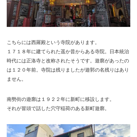
こちらには西羅殿という寺院があります。
１７１８年に建てられた遥か昔からある寺院。日本統治
時代には正洛寺と改称されたそうです。遊廓があったの
は１２０年前。寺院は残りましたが遊郭の名残りはあり
ません。
南勢街の遊廓は１９２２年に新町に移設します。
それが冒頭で話した穴守稲荷のある新町遊廓。