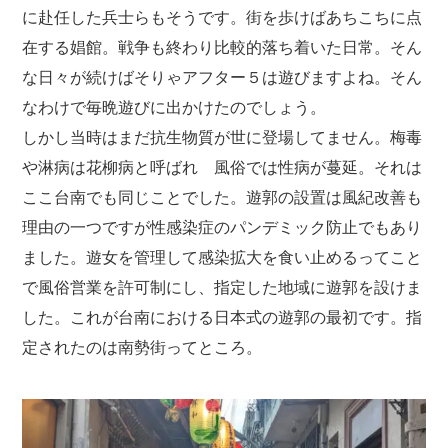
に赴任した兵士らもそうです。街を歩けばあちこちに点
在する娼館。戦争も終わり比較的落ち着いた日常。そん
な日々が続けばそりゃアフター５は遊びますよね。そん
なわけで毎晩遊びに出かけたのでしょう。
しかし当時はまだ抗生物質が世に登場してません。梅毒
や淋病は花柳病と呼ばれ 風俗では性病が蔓延。それは
ここ台南でも同じことでした。遊郭の設置は風紀改善も
理由の一つですが性感染症のパンデミック防止でもあり
ました。遊女を管理して感染拡大を食い止めるってこと
で風俗営業を許可制にし、指定した地域に遊郭を設けま
した。これが台南における日本式の遊郭の最初です。指
定されたのは南勢街ってところ。