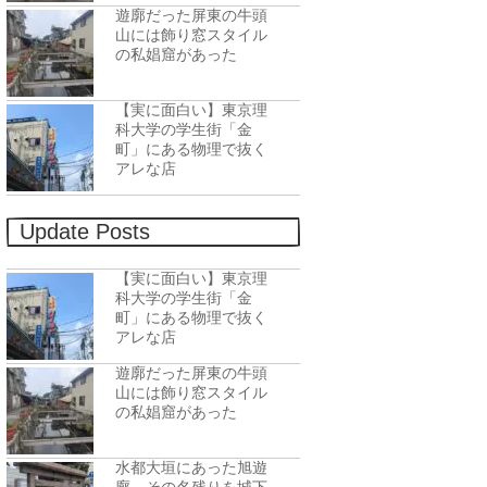
遊廓だった屏東の牛頭
山には飾り窓スタイル
の私娼窟があった
【実に面白い】東京理
科大学の学生街「金
町」にある物理で抜く
アレな店
Update Posts
【実に面白い】東京理
科大学の学生街「金
町」にある物理で抜く
アレな店
遊廓だった屏東の牛頭
山には飾り窓スタイル
の私娼窟があった
水都大垣にあった旭遊