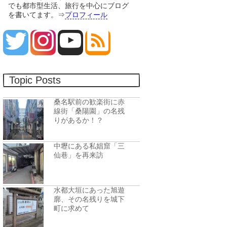
でも都市型生活、旅行を中心にブログ
を書いてます。⇒
プロフィール
Topic Posts
桑名駅前の歓楽街に赤
線街「桑陽園」の名残
りがあるか！？
中壢にある私娼窟「三
仙巷」を再来訪
水都大垣にあった旭遊
廓、その名残りを城下
町に求めて