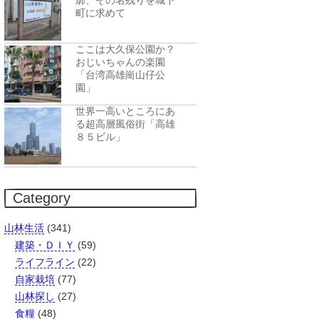
廓、その名残りを城下
町に求めて
ここは大久保公園か？
おじいちゃんの楽園
「台湾高雄崗山仔公
園」
世界一高いところにあ
る超高層風俗街「高雄
８５ビル」
Category
山林生活
(341)
建築・ＤＩＹ
(59)
ライフライン
(22)
自家栽培
(77)
山林探し
(27)
食糧
(48)