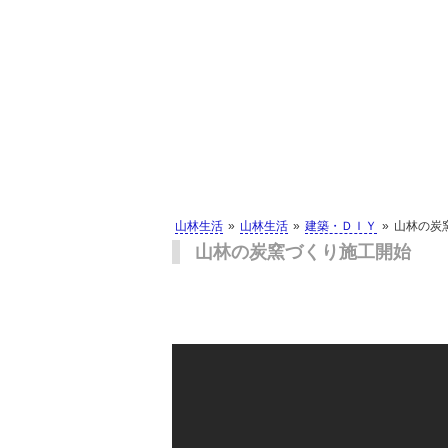
山林生活
山林生活
建築・ＤＩＹ
山林の炭
山林の炭窯づくり施工開始