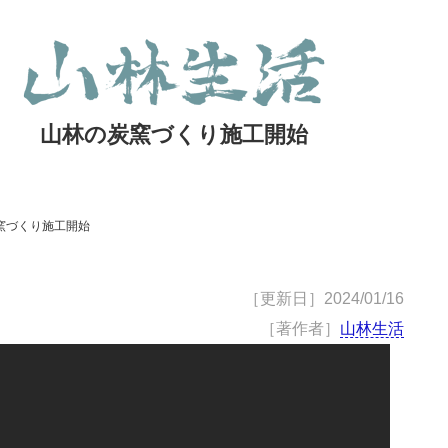
山林の炭窯づくり施工開始
窯づくり施工開始
［更新日］
2024/01/16
［著作者］
山林生活