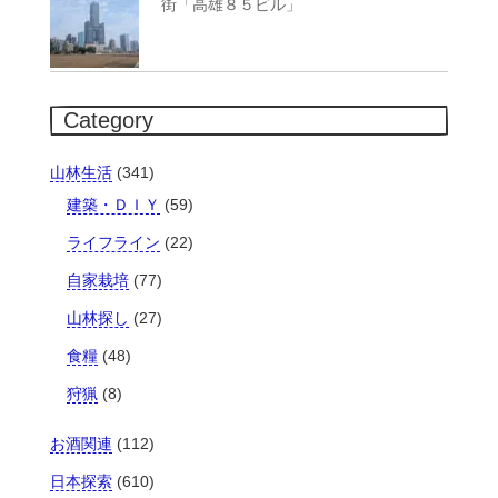
街「高雄８５ビル」
Category
山林生活
(341)
建築・ＤＩＹ
(59)
ライフライン
(22)
自家栽培
(77)
山林探し
(27)
食糧
(48)
狩猟
(8)
お酒関連
(112)
日本探索
(610)