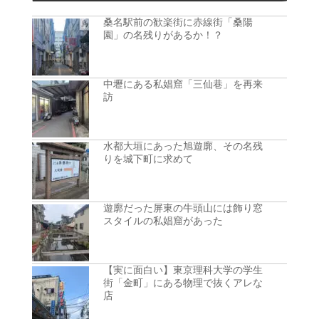
桑名駅前の歓楽街に赤線街「桑陽
園」の名残りがあるか！？
中壢にある私娼窟「三仙巷」を再来
訪
水都大垣にあった旭遊廓、その名残
りを城下町に求めて
遊廓だった屏東の牛頭山には飾り窓
スタイルの私娼窟があった
【実に面白い】東京理科大学の学生
街「金町」にある物理で抜くアレな
店