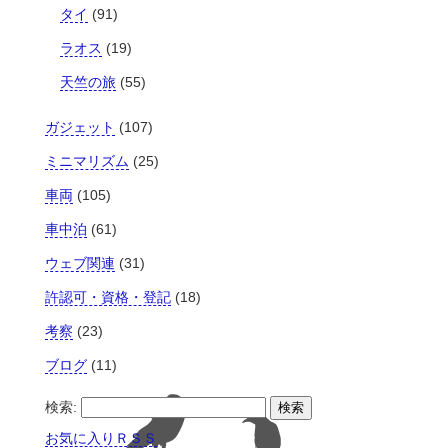
タイ
(91)
ラオス
(19)
天竺の旅
(55)
ガジェット
(107)
ミニマリズム
(25)
車両
(105)
車中泊
(61)
ウェブ関連
(31)
許認可・資格・登記
(18)
考察
(23)
ブログ
(11)
検索:
お気に入りＲＳＳ