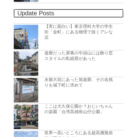
Update Posts
【実に面白い】東京理科大学の学生
街「金町」にある物理で抜くアレな
店
遊廓だった屏東の牛頭山には飾り窓
スタイルの私娼窟があった
水都大垣にあった旭遊廓、その名残
りを城下町に求めて
ここは大久保公園か？おじいちゃん
の楽園「台湾高雄崗山仔公園」
世界一高いところにある超高層風俗