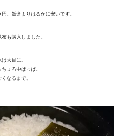
０円。飯盒よりはるかに安いです。
昆布も購入しました。
水は大目に。
ろちょろ中ぱっぱ。
なくなるまで。