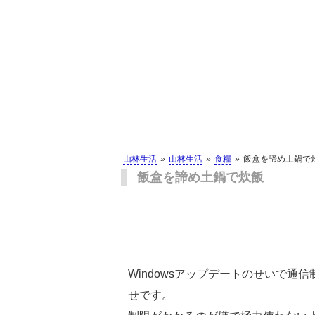
山林生活
山林生活
食糧
飯盒を諦め土鍋で
飯盒を諦め土鍋で炊飯
Windowsアップデートのせいで
せです。