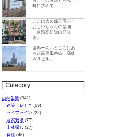
廓、その名残りを城下
町に求めて
ここは大久保公園か？
おじいちゃんの楽園
「台湾高雄崗山仔公
園」
世界一高いところにあ
る超高層風俗街「高雄
８５ビル」
Category
山林生活
(341)
建築・ＤＩＹ
(59)
ライフライン
(22)
自家栽培
(77)
山林探し
(27)
食糧
(48)