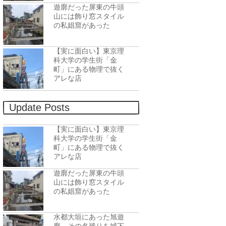
遊廓だった屏東の牛頭
山には飾り窓スタイル
の私娼窟があった
【実に面白い】東京理
科大学の学生街「金
町」にある物理で抜く
アレな店
Update Posts
【実に面白い】東京理
科大学の学生街「金
町」にある物理で抜く
アレな店
遊廓だった屏東の牛頭
山には飾り窓スタイル
の私娼窟があった
水都大垣にあった旭遊