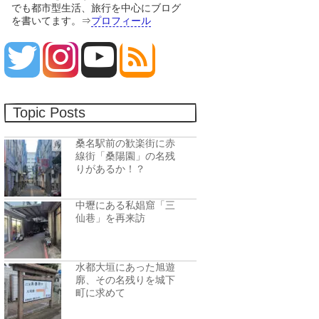
でも都市型生活、旅行を中心にブログ
を書いてます。⇒
プロフィール
Topic Posts
桑名駅前の歓楽街に赤
線街「桑陽園」の名残
りがあるか！？
中壢にある私娼窟「三
仙巷」を再来訪
水都大垣にあった旭遊
廓、その名残りを城下
町に求めて