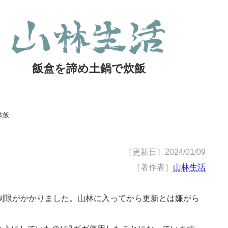
飯盒を諦め土鍋で炊飯
炊飯
［更新日］
2024/01/09
［著作者］
山林生活
通信制限がかかりました。山林に入ってから更新とは嫌がら