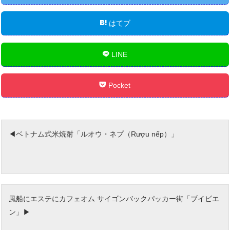
はてブ
LINE
Pocket
ベトナム式米焼酎「ルオウ・ネプ（Rượu nếp）」
風船にエステにカフェオム サイゴンバックパッカー街「ブイビエ
ン」