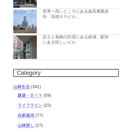
世界一高いところにある超高層風俗
街「高雄８５ビル」
足立と葛飾の区境にある綾瀬、駅前
にある怪しいビル
Category
山林生活
(341)
建築・ＤＩＹ
(59)
ライフライン
(22)
自家栽培
(77)
山林探し
(27)