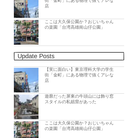
街「金町」にある物理で抜くアレな
店
ここは大久保公園か？おじいちゃん
の楽園「台湾高雄崗山仔公園」
Update Posts
【実に面白い】東京理科大学の学生
街「金町」にある物理で抜くアレな
店
遊廓だった屏東の牛頭山には飾り窓
スタイルの私娼窟があった
ここは大久保公園か？おじいちゃん
の楽園「台湾高雄崗山仔公園」