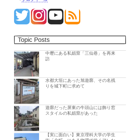
Topic Posts
中壢にある私娼窟「三仙巷」を再来
訪
水都大垣にあった旭遊廓、その名残
りを城下町に求めて
遊廓だった屏東の牛頭山には飾り窓
スタイルの私娼窟があった
【実に面白い】東京理科大学の学生