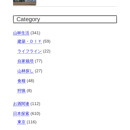
Category
山林生活
(341)
建築・ＤＩＹ
(59)
ライフライン
(22)
自家栽培
(77)
山林探し
(27)
食糧
(48)
狩猟
(8)
お酒関連
(112)
日本探索
(610)
東京
(116)