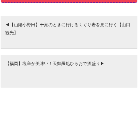
【山陽小野田】干潮のときに行けるくぐり岩を見に行く【山口
観光】
【福岡】塩辛が美味い！天麩羅処ひらおで酒盛り