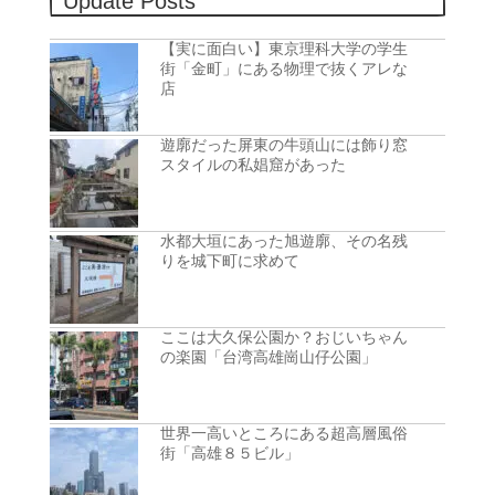
Update Posts
【実に面白い】東京理科大学の学生
街「金町」にある物理で抜くアレな
店
遊廓だった屏東の牛頭山には飾り窓
スタイルの私娼窟があった
水都大垣にあった旭遊廓、その名残
りを城下町に求めて
ここは大久保公園か？おじいちゃん
の楽園「台湾高雄崗山仔公園」
世界一高いところにある超高層風俗
街「高雄８５ビル」