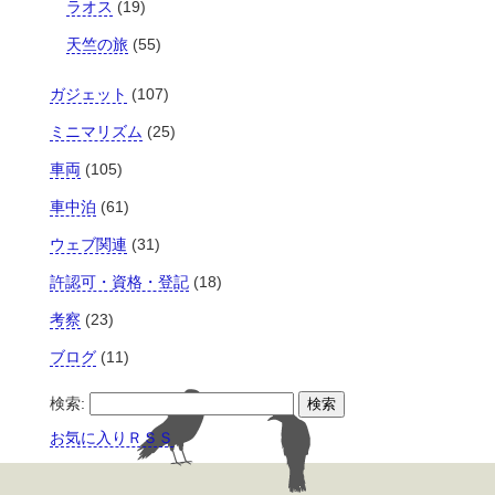
ラオス
(19)
天竺の旅
(55)
ガジェット
(107)
ミニマリズム
(25)
車両
(105)
車中泊
(61)
ウェブ関連
(31)
許認可・資格・登記
(18)
考察
(23)
ブログ
(11)
検索:
お気に入りＲＳＳ