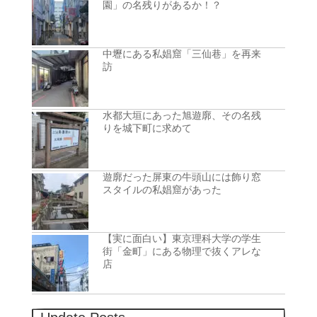
園」の名残りがあるか！？
中壢にある私娼窟「三仙巷」を再来
訪
水都大垣にあった旭遊廓、その名残
りを城下町に求めて
遊廓だった屏東の牛頭山には飾り窓
スタイルの私娼窟があった
【実に面白い】東京理科大学の学生
街「金町」にある物理で抜くアレな
店