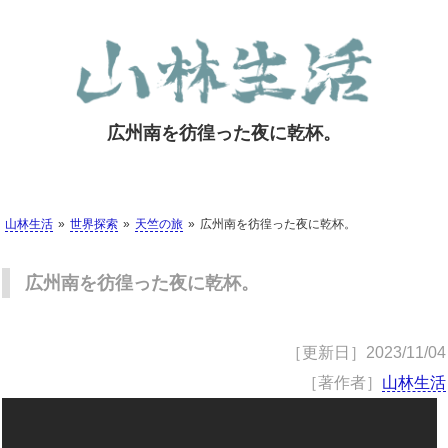
広州南を彷徨った夜に乾杯。
山林生活
世界探索
天竺の旅
広州南を彷徨った夜に乾杯。
広州南を彷徨った夜に乾杯。
［更新日］
2023/11/04
［著作者］
山林生活