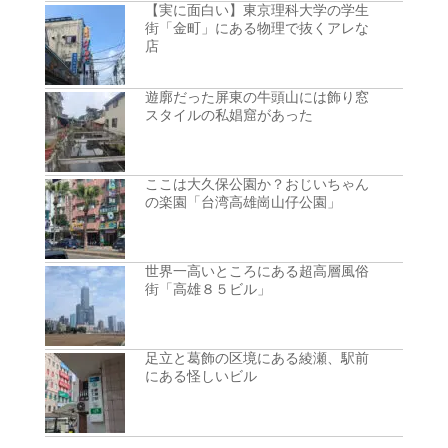
【実に面白い】東京理科大学の学生
街「金町」にある物理で抜くアレな
店
遊廓だった屏東の牛頭山には飾り窓
スタイルの私娼窟があった
ここは大久保公園か？おじいちゃん
の楽園「台湾高雄崗山仔公園」
世界一高いところにある超高層風俗
街「高雄８５ビル」
足立と葛飾の区境にある綾瀬、駅前
にある怪しいビル