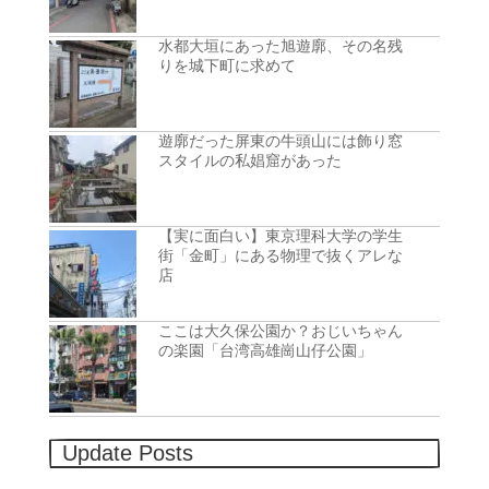
水都大垣にあった旭遊廓、その名残
りを城下町に求めて
遊廓だった屏東の牛頭山には飾り窓
スタイルの私娼窟があった
【実に面白い】東京理科大学の学生
街「金町」にある物理で抜くアレな
店
ここは大久保公園か？おじいちゃん
の楽園「台湾高雄崗山仔公園」
Update Posts