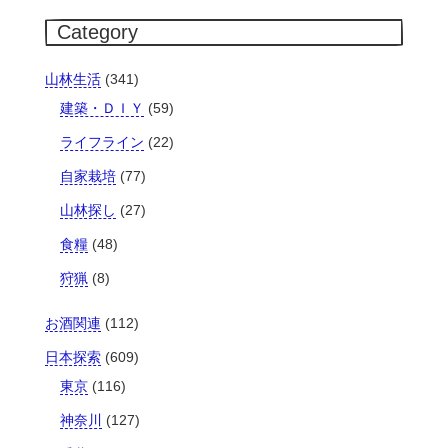
Category
山林生活
(341)
建築・ＤＩＹ
(59)
ライフライン
(22)
自家栽培
(77)
山林探し
(27)
食糧
(48)
狩猟
(8)
お酒関連
(112)
日本探索
(609)
東京
(116)
神奈川
(127)