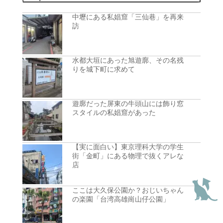
中壢にある私娼窟「三仙巷」を再来
訪
水都大垣にあった旭遊廓、その名残
りを城下町に求めて
遊廓だった屏東の牛頭山には飾り窓
スタイルの私娼窟があった
【実に面白い】東京理科大学の学生
街「金町」にある物理で抜くアレな
店
ここは大久保公園か？おじいちゃん
の楽園「台湾高雄崗山仔公園」