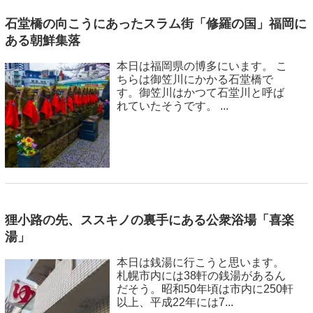
石堂橋の向こうにあったスラム街「修羅の国」福岡に
ある朝鮮集落
本日は福岡県の博多にいます。 こ
ちらは御笠川にかかる石堂橋で
す。御笠川はかつて石堂川と呼ば
れていたそうです。 ...
狸小路の先、ススキノの裏手にある公衆浴場「喜楽
湯」
本日は銭湯に行こうと思います。
札幌市内には38軒の銭湯があるん
だそう。昭和50年頃は市内に250軒
以上、平成22年には7...