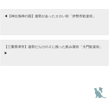
【神出海神の国】遊郭があったエロい街「伊勢市歓楽街」
【三重県津市】遊郭だらけのＺに残った飲み屋街「大門歓楽街」