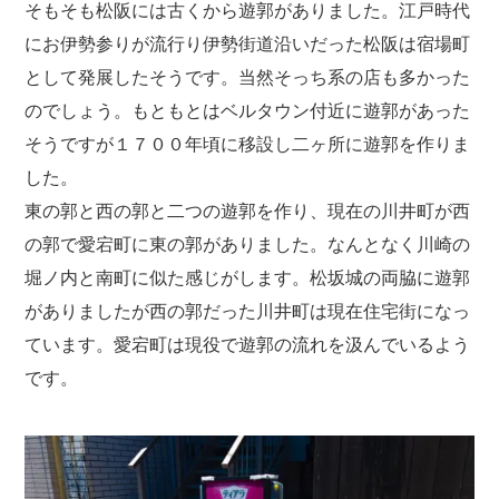
そもそも松阪には古くから遊郭がありました。江戸時代
にお伊勢参りが流行り伊勢街道沿いだった松阪は宿場町
として発展したそうです。当然そっち系の店も多かった
のでしょう。もともとはベルタウン付近に遊郭があった
そうですが１７００年頃に移設し二ヶ所に遊郭を作りま
した。
東の郭と西の郭と二つの遊郭を作り、現在の川井町が西
の郭で愛宕町に東の郭がありました。なんとなく川崎の
堀ノ内と南町に似た感じがします。松坂城の両脇に遊郭
がありましたが西の郭だった川井町は現在住宅街になっ
ています。愛宕町は現役で遊郭の流れを汲んでいるよう
です。