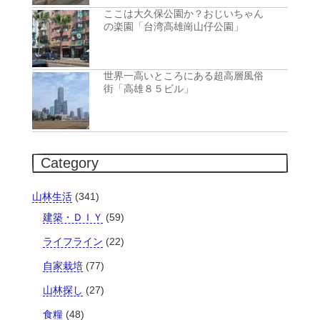
ここは大久保公園か？おじいちゃん
の楽園「台湾高雄崗山仔公園」
世界一高いところにある超高層風俗
街「高雄８５ビル」
Category
山林生活
(341)
建築・ＤＩＹ
(59)
ライフライン
(22)
自家栽培
(77)
山林探し
(27)
食糧
(48)