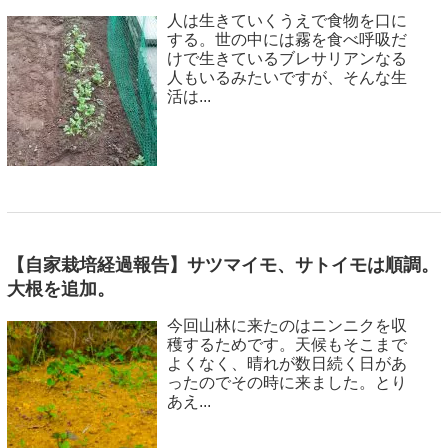
人は生きていくうえで食物を口に
する。世の中には霧を食べ呼吸だ
けで生きているブレサリアンなる
人もいるみたいですが、そんな生
活は...
【自家栽培経過報告】サツマイモ、サトイモは順調。
大根を追加。
今回山林に来たのはニンニクを収
穫するためです。天候もそこまで
よくなく、晴れが数日続く日があ
ったのでその時に来ました。とり
あえ...