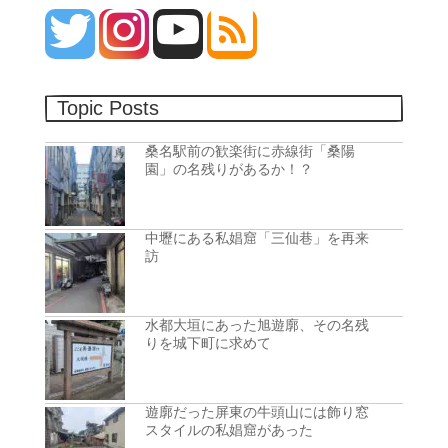
Topic Posts
桑名駅前の歓楽街に赤線街「桑陽
園」の名残りがあるか！？
中壢にある私娼窟「三仙巷」を再来
訪
水都大垣にあった旭遊廓、その名残
りを城下町に求めて
遊廓だった屏東の牛頭山には飾り窓
スタイルの私娼窟があった