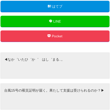
はてブ
LINE
Pocket
なか゛いたひ゛か゛ はし゛まる..。
台風15号の罹災証明が届く。果たして支援は受けられるのか？