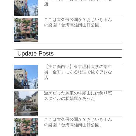
店
ここは大久保公園か？おじいちゃん
の楽園「台湾高雄崗山仔公園」
Update Posts
【実に面白い】東京理科大学の学生
街「金町」にある物理で抜くアレな
店
遊廓だった屏東の牛頭山には飾り窓
スタイルの私娼窟があった
ここは大久保公園か？おじいちゃん
の楽園「台湾高雄崗山仔公園」