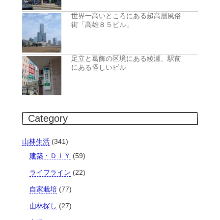
世界一高いところにある超高層風俗
街「高雄８５ビル」
足立と葛飾の区境にある綾瀬、駅前
にある怪しいビル
Category
山林生活
(341)
建築・ＤＩＹ
(59)
ライフライン
(22)
自家栽培
(77)
山林探し
(27)