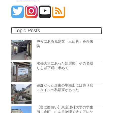
Topic Posts
中壢にある私娼窟「三仙巷」を再来
訪
水都大垣にあった旭遊廓、その名残
りを城下町に求めて
遊廓だった屏東の牛頭山には飾り窓
スタイルの私娼窟があった
【実に面白い】東京理科大学の学生
街「金町」にある物理で抜くアレな