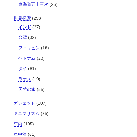
東海道五十三次
(26)
世界探索
(298)
インド
(27)
台湾
(32)
フィリピン
(16)
ベトナム
(23)
タイ
(91)
ラオス
(19)
天竺の旅
(55)
ガジェット
(107)
ミニマリズム
(25)
車両
(105)
車中泊
(61)