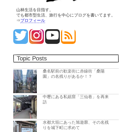
山林生活を目指す。
でも都市型生活、旅行を中心にブログを書いてます。
⇒
プロフィール
Topic Posts
桑名駅前の歓楽街に赤線街「桑陽
園」の名残りがあるか！？
中壢にある私娼窟「三仙巷」を再来
訪
水都大垣にあった旭遊廓、その名残
りを城下町に求めて