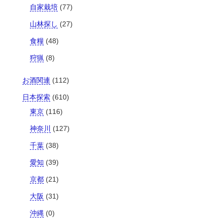
自家栽培
(77)
山林探し
(27)
食糧
(48)
狩猟
(8)
お酒関連
(112)
日本探索
(610)
東京
(116)
神奈川
(127)
千葉
(38)
愛知
(39)
京都
(21)
大阪
(31)
沖縄
(0)