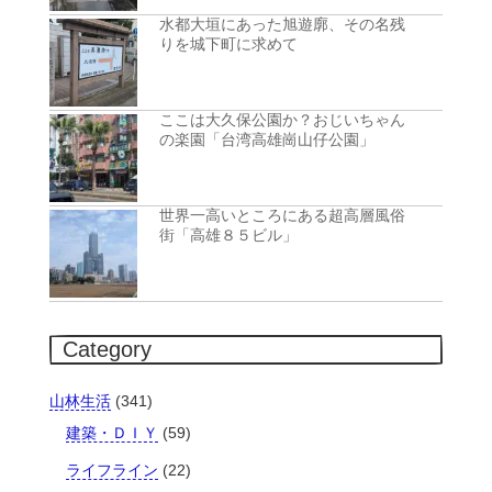
水都大垣にあった旭遊廓、その名残
りを城下町に求めて
ここは大久保公園か？おじいちゃん
の楽園「台湾高雄崗山仔公園」
世界一高いところにある超高層風俗
街「高雄８５ビル」
Category
山林生活
(341)
建築・ＤＩＹ
(59)
ライフライン
(22)