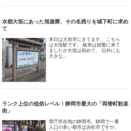
水都大垣にあった旭遊廓、その名残りを城下町に求め
て
本日は大垣市にきてます。 こちら
は大垣駅です。 岐阜は頻繁に来て
ましたが大垣は初めて。 以外にも
大きな...
ランク上位の低俗レベル！静岡市最大の「両替町歓楽
街」
県庁所在地の静岡市。静岡で一番
人口の多い都市は浜松市ですが、