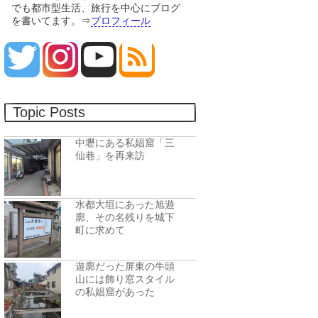
でも都市型生活、旅行を中心にブログ
を書いてます。⇒
プロフィール
Topic Posts
中壢にある私娼窟「三
仙巷」を再来訪
水都大垣にあった旭遊
廓、その名残りを城下
町に求めて
遊廓だった屏東の牛頭
山には飾り窓スタイル
の私娼窟があった