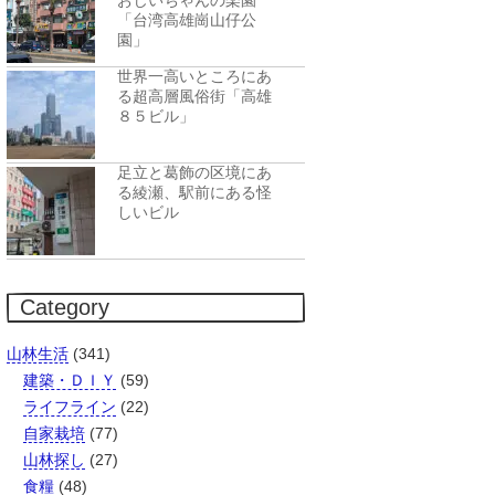
おじいちゃんの楽園
「台湾高雄崗山仔公
園」
世界一高いところにあ
る超高層風俗街「高雄
８５ビル」
足立と葛飾の区境にあ
る綾瀬、駅前にある怪
しいビル
Category
山林生活
(341)
建築・ＤＩＹ
(59)
ライフライン
(22)
自家栽培
(77)
山林探し
(27)
食糧
(48)