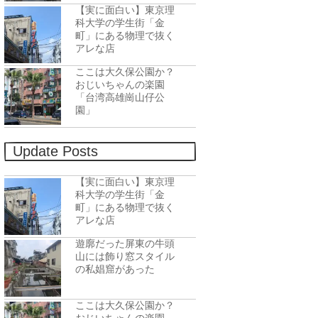
【実に面白い】東京理
科大学の学生街「金
町」にある物理で抜く
アレな店
ここは大久保公園か？
おじいちゃんの楽園
「台湾高雄崗山仔公
園」
Update Posts
【実に面白い】東京理
科大学の学生街「金
町」にある物理で抜く
アレな店
遊廓だった屏東の牛頭
山には飾り窓スタイル
の私娼窟があった
ここは大久保公園か？