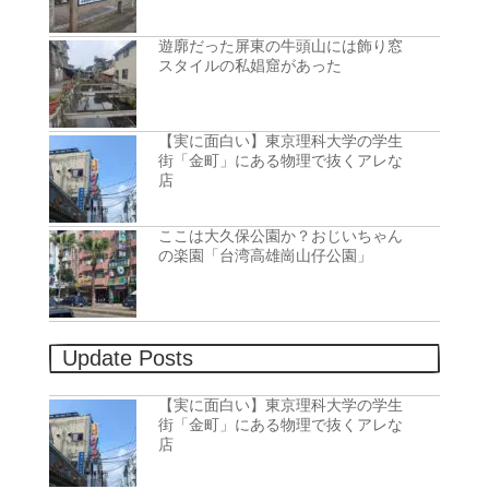
遊廓だった屏東の牛頭山には飾り窓
スタイルの私娼窟があった
【実に面白い】東京理科大学の学生
街「金町」にある物理で抜くアレな
店
ここは大久保公園か？おじいちゃん
の楽園「台湾高雄崗山仔公園」
Update Posts
【実に面白い】東京理科大学の学生
街「金町」にある物理で抜くアレな
店