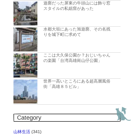
遊廓だった屏東の牛頭山には飾り窓
スタイルの私娼窟があった
水都大垣にあった旭遊廓、その名残
りを城下町に求めて
ここは大久保公園か？おじいちゃん
の楽園「台湾高雄崗山仔公園」
世界一高いところにある超高層風俗
街「高雄８５ビル」
Category
山林生活
(341)