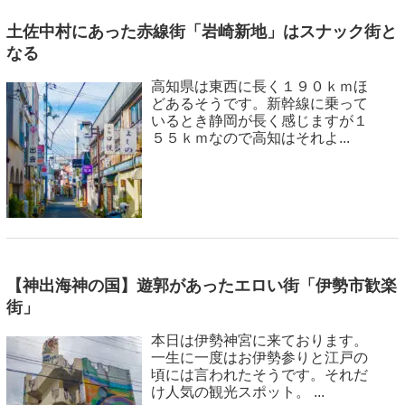
土佐中村にあった赤線街「岩崎新地」はスナック街と
なる
高知県は東西に長く１９０ｋｍほ
どあるそうです。新幹線に乗って
いるとき静岡が長く感じますが１
５５ｋｍなので高知はそれよ...
【神出海神の国】遊郭があったエロい街「伊勢市歓楽
街」
本日は伊勢神宮に来ております。
一生に一度はお伊勢参りと江戸の
頃には言われたそうです。それだ
け人気の観光スポット。 ...