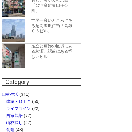
おじいちゃんの楽園
「台湾高雄崗山仔公
園」
世界一高いところにあ
る超高層風俗街「高雄
８５ビル」
足立と葛飾の区境にあ
る綾瀬、駅前にある怪
しいビル
Category
山林生活
(341)
建築・ＤＩＹ
(59)
ライフライン
(22)
自家栽培
(77)
山林探し
(27)
食糧
(48)