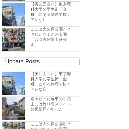
【実に面白い】東京理
科大学の学生街「金
町」にある物理で抜く
アレな店
ここは大久保公園か？
おじいちゃんの楽園
「台湾高雄崗山仔公
園」
Update Posts
【実に面白い】東京理
科大学の学生街「金
町」にある物理で抜く
アレな店
遊廓だった屏東の牛頭
山には飾り窓スタイル
の私娼窟があった
ここは大久保公園か？