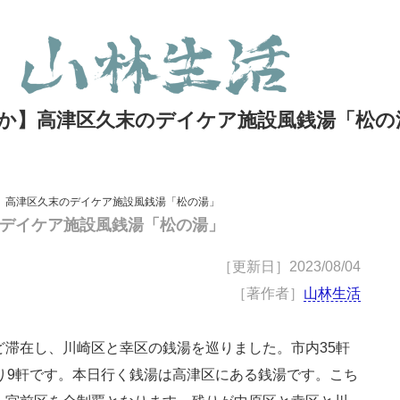
か】高津区久末のデイケア施設風銭湯「松の
】高津区久末のデイケア施設風銭湯「松の湯」
デイケア施設風銭湯「松の湯」
［更新日］
2023/08/04
［著作者］
山林生活
ど滞在し、川崎区と幸区の銭湯を巡りました。市内35軒
り9軒です。本日行く銭湯は高津区にある銭湯です。こち