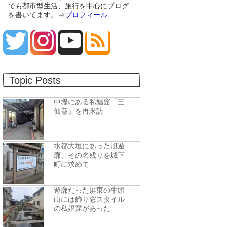
でも都市型生活、旅行を中心にブログ
を書いてます。⇒
プロフィール
Topic Posts
中壢にある私娼窟「三
仙巷」を再来訪
水都大垣にあった旭遊
廓、その名残りを城下
町に求めて
遊廓だった屏東の牛頭
山には飾り窓スタイル
の私娼窟があった