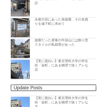
訪
水都大垣にあった旭遊廓、その名残
りを城下町に求めて
遊廓だった屏東の牛頭山には飾り窓
スタイルの私娼窟があった
【実に面白い】東京理科大学の学生
街「金町」にある物理で抜くアレな
店
Update Posts
【実に面白い】東京理科大学の学生
街「金町」にある物理で抜くアレな
店