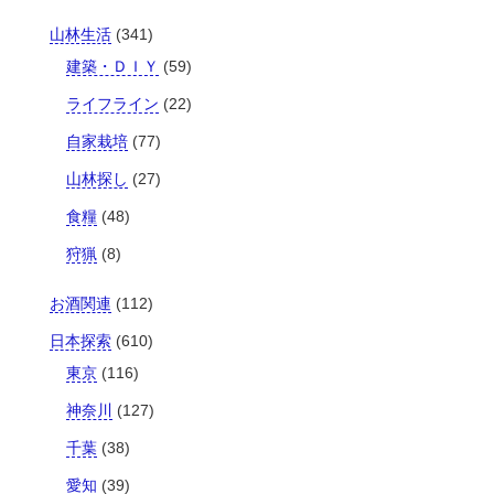
山林生活
(341)
建築・ＤＩＹ
(59)
ライフライン
(22)
自家栽培
(77)
山林探し
(27)
食糧
(48)
狩猟
(8)
お酒関連
(112)
日本探索
(610)
東京
(116)
神奈川
(127)
千葉
(38)
愛知
(39)