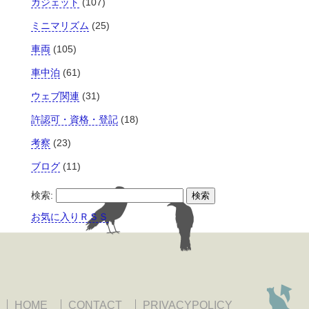
ガジェット
(107)
ミニマリズム
(25)
車両
(105)
車中泊
(61)
ウェブ関連
(31)
許認可・資格・登記
(18)
考察
(23)
ブログ
(11)
検索:
お気に入りＲＳＳ
HOME
CONTACT
PRIVACYPOLICY