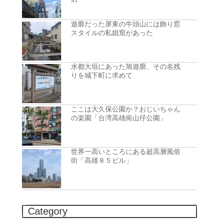
遊廓だった屏東の牛頭山には飾り窓
スタイルの私娼窟があった
水都大垣にあった旭遊廓、その名残
りを城下町に求めて
ここは大久保公園か？おじいちゃん
の楽園「台湾高雄崗山仔公園」
世界一高いところにある超高層風俗
街「高雄８５ビル」
Category