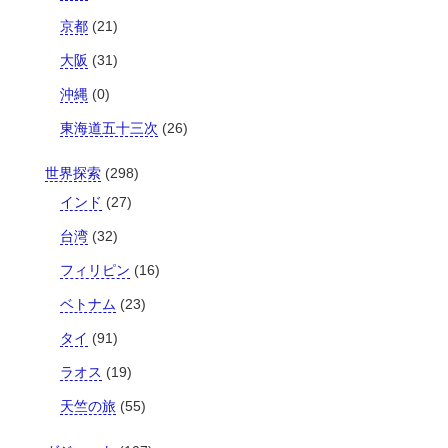
京都
(21)
大阪
(31)
沖縄
(0)
東海道五十三次
(26)
世界探索
(298)
インド
(27)
台湾
(32)
フィリピン
(16)
ベトナム
(23)
タイ
(91)
ラオス
(19)
天竺の旅
(55)