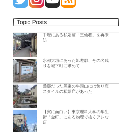
Topic Posts
中壢にある私娼窟「三仙巷」を再来
訪
水都大垣にあった旭遊廓、その名残
りを城下町に求めて
遊廓だった屏東の牛頭山には飾り窓
スタイルの私娼窟があった
【実に面白い】東京理科大学の学生
街「金町」にある物理で抜くアレな
店