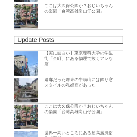
ここは大久保公園か？おじいちゃん
の楽園「台湾高雄崗山仔公園」
Update Posts
【実に面白い】東京理科大学の学生
街「金町」にある物理で抜くアレな
店
遊廓だった屏東の牛頭山には飾り窓
スタイルの私娼窟があった
ここは大久保公園か？おじいちゃん
の楽園「台湾高雄崗山仔公園」
世界一高いところにある超高層風俗