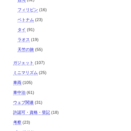
フィリピン
(16)
ベトナム
(23)
タイ
(91)
ラオス
(19)
天竺の旅
(55)
ガジェット
(107)
ミニマリズム
(25)
車両
(105)
車中泊
(61)
ウェブ関連
(31)
許認可・資格・登記
(18)
考察
(23)