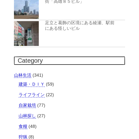
街「高雄８５ビル」
足立と葛飾の区境にある綾瀬、駅前
にある怪しいビル
Category
山林生活
(341)
建築・ＤＩＹ
(59)
ライフライン
(22)
自家栽培
(77)
山林探し
(27)
食糧
(48)
狩猟
(8)