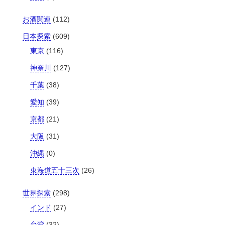
お酒関連
(112)
日本探索
(609)
東京
(116)
神奈川
(127)
千葉
(38)
愛知
(39)
京都
(21)
大阪
(31)
沖縄
(0)
東海道五十三次
(26)
世界探索
(298)
インド
(27)
台湾
(32)