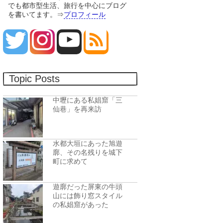
でも都市型生活、旅行を中心にブログ
を書いてます。⇒
プロフィール
Topic Posts
中壢にある私娼窟「三
仙巷」を再来訪
水都大垣にあった旭遊
廓、その名残りを城下
町に求めて
遊廓だった屏東の牛頭
山には飾り窓スタイル
の私娼窟があった