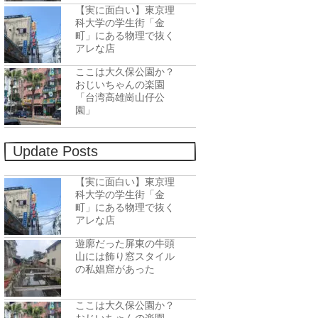
【実に面白い】東京理
科大学の学生街「金
町」にある物理で抜く
アレな店
ここは大久保公園か？
おじいちゃんの楽園
「台湾高雄崗山仔公
園」
Update Posts
【実に面白い】東京理
科大学の学生街「金
町」にある物理で抜く
アレな店
遊廓だった屏東の牛頭
山には飾り窓スタイル
の私娼窟があった
ここは大久保公園か？