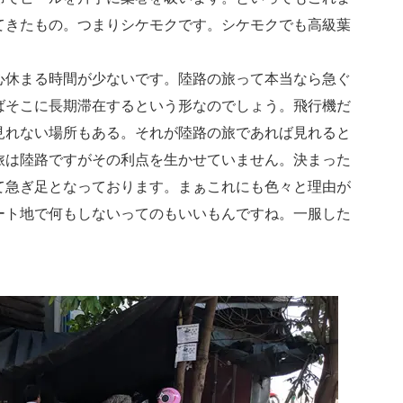
てきたもの。つまりシケモクです。シケモクでも高級葉
心休まる時間が少ないです。陸路の旅って本当なら急ぐ
ばそこに長期滞在するという形なのでしょう。飛行機だ
見れない場所もある。それが陸路の旅であれば見れると
旅は陸路ですがその利点を生かせていません。決まった
て急ぎ足となっております。まぁこれにも色々と理由が
ート地で何もしないってのもいいもんですね。一服した