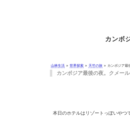
カンボ
山林生活
世界探索
天竺の旅
カンボジア最
カンボジア最後の夜。クメール
本日のホテルはリゾートっぽいやつ