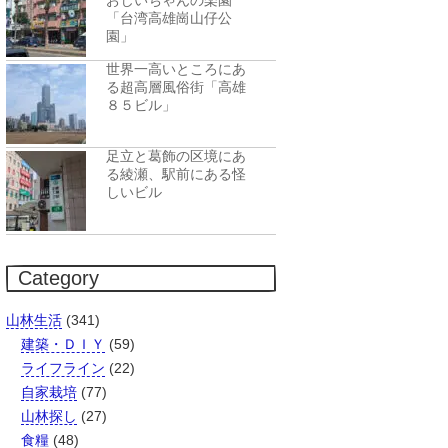
おじいちゃんの楽園
「台湾高雄崗山仔公
園」
世界一高いところにあ
る超高層風俗街「高雄
８５ビル」
足立と葛飾の区境にあ
る綾瀬、駅前にある怪
しいビル
Category
山林生活
(341)
建築・ＤＩＹ
(59)
ライフライン
(22)
自家栽培
(77)
山林探し
(27)
食糧
(48)