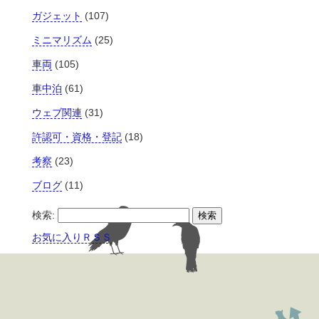
ガジェット
(107)
ミニマリズム
(25)
車両
(105)
車中泊
(61)
ウェブ関連
(31)
許認可・資格・登記
(18)
考察
(23)
ブログ
(11)
検索:
お気に入りＲＳＳ