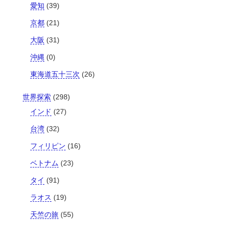
愛知
(39)
京都
(21)
大阪
(31)
沖縄
(0)
東海道五十三次
(26)
世界探索
(298)
インド
(27)
台湾
(32)
フィリピン
(16)
ベトナム
(23)
タイ
(91)
ラオス
(19)
天竺の旅
(55)