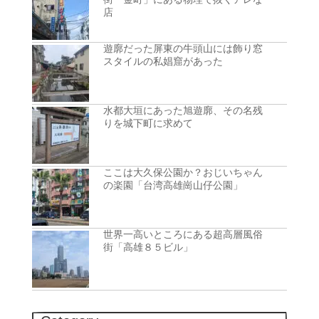
店
遊廓だった屏東の牛頭山には飾り窓
スタイルの私娼窟があった
水都大垣にあった旭遊廓、その名残
りを城下町に求めて
ここは大久保公園か？おじいちゃん
の楽園「台湾高雄崗山仔公園」
世界一高いところにある超高層風俗
街「高雄８５ビル」