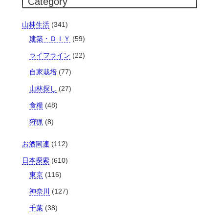
Category
山林生活
(341)
建築・ＤＩＹ
(59)
ライフライン
(22)
自家栽培
(77)
山林探し
(27)
食糧
(48)
狩猟
(8)
お酒関連
(112)
日本探索
(610)
東京
(116)
神奈川
(127)
千葉
(38)