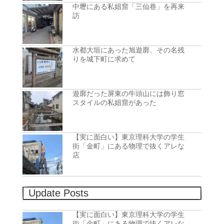
中壢にある私娼窟「三仙巷」を再来
訪
水都大垣にあった旭遊廓、その名残
りを城下町に求めて
遊廓だった屏東の牛頭山には飾り窓
スタイルの私娼窟があった
【実に面白い】東京理科大学の学生
街「金町」にある物理で抜くアレな
店
Update Posts
【実に面白い】東京理科大学の学生
街「金町」にある物理で抜くアレな