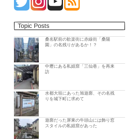
Topic Posts
桑名駅前の歓楽街に赤線街「桑陽
園」の名残りがあるか！？
中壢にある私娼窟「三仙巷」を再来
訪
水都大垣にあった旭遊廓、その名残
りを城下町に求めて
遊廓だった屏東の牛頭山には飾り窓
スタイルの私娼窟があった