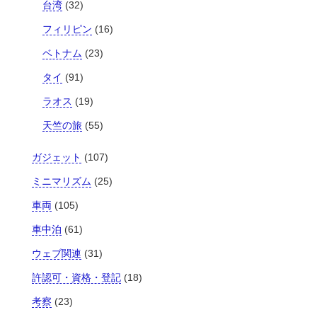
台湾
(32)
フィリピン
(16)
ベトナム
(23)
タイ
(91)
ラオス
(19)
天竺の旅
(55)
ガジェット
(107)
ミニマリズム
(25)
車両
(105)
車中泊
(61)
ウェブ関連
(31)
許認可・資格・登記
(18)
考察
(23)