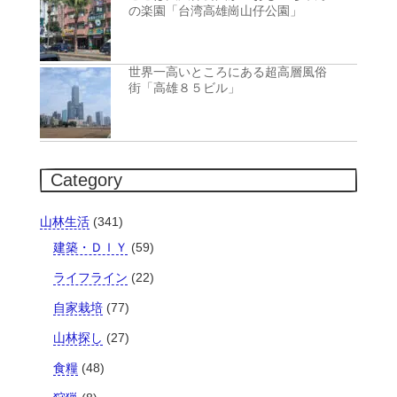
の楽園「台湾高雄崗山仔公園」
世界一高いところにある超高層風俗
街「高雄８５ビル」
Category
山林生活
(341)
建築・ＤＩＹ
(59)
ライフライン
(22)
自家栽培
(77)
山林探し
(27)
食糧
(48)