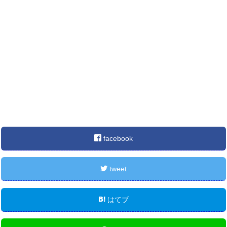
facebook
tweet
はてブ