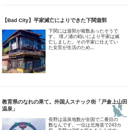
【Bad City】平家滅亡によりできた下関遊郭
下関には遊郭が複数あったそうで
す。 壇ノ浦の戦いにより平家は滅
亡しました。その平家に仕えてい
た女官が生活のため...
教育県のなれの果て。外国人スナック街「戸倉上山田
温泉」
長野は温泉地数が全国で二番目の
数なんです。一位は北海道で243カ