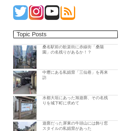
Topic Posts
桑名駅前の歓楽街に赤線街「桑陽
園」の名残りがあるか！？
中壢にある私娼窟「三仙巷」を再来
訪
水都大垣にあった旭遊廓、その名残
りを城下町に求めて
遊廓だった屏東の牛頭山には飾り窓
スタイルの私娼窟があった