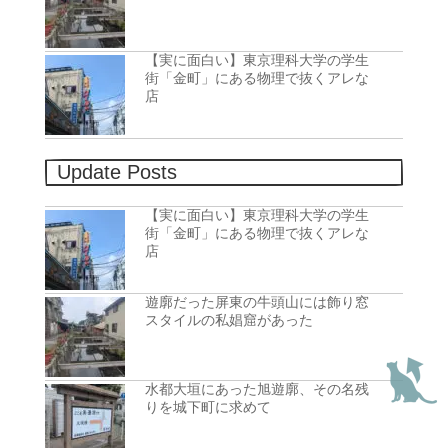
【実に面白い】東京理科大学の学生
街「金町」にある物理で抜くアレな
店
Update Posts
【実に面白い】東京理科大学の学生
街「金町」にある物理で抜くアレな
店
遊廓だった屏東の牛頭山には飾り窓
スタイルの私娼窟があった
水都大垣にあった旭遊廓、その名残
りを城下町に求めて