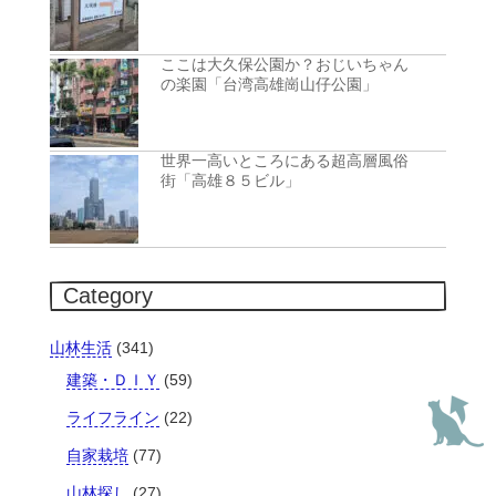
ここは大久保公園か？おじいちゃん
の楽園「台湾高雄崗山仔公園」
世界一高いところにある超高層風俗
街「高雄８５ビル」
Category
山林生活
(341)
建築・ＤＩＹ
(59)
ライフライン
(22)
自家栽培
(77)
山林探し
(27)