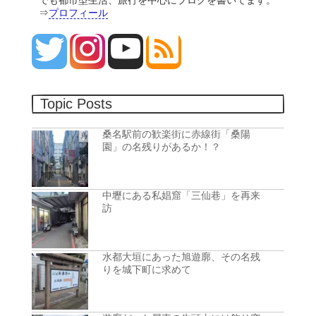
でも都市型生活、旅行を中心にブログを書いてます。
⇒
プロフィール
Topic Posts
桑名駅前の歓楽街に赤線街「桑陽
園」の名残りがあるか！？
中壢にある私娼窟「三仙巷」を再来
訪
水都大垣にあった旭遊廓、その名残
りを城下町に求めて