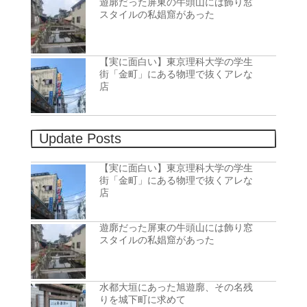
遊廓だった屏東の牛頭山には飾り窓
スタイルの私娼窟があった
【実に面白い】東京理科大学の学生
街「金町」にある物理で抜くアレな
店
Update Posts
【実に面白い】東京理科大学の学生
街「金町」にある物理で抜くアレな
店
遊廓だった屏東の牛頭山には飾り窓
スタイルの私娼窟があった
水都大垣にあった旭遊廓、その名残
りを城下町に求めて