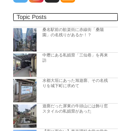
Topic Posts
桑名駅前の歓楽街に赤線街「桑陽
園」の名残りがあるか！？
中壢にある私娼窟「三仙巷」を再来
訪
水都大垣にあった旭遊廓、その名残
りを城下町に求めて
遊廓だった屏東の牛頭山には飾り窓
スタイルの私娼窟があった