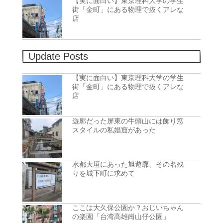
【実に面白い】東京理科大学の学生
街「金町」にある物理で抜くアレな
店
Update Posts
【実に面白い】東京理科大学の学生
街「金町」にある物理で抜くアレな
店
遊廓だった屏東の牛頭山には飾り窓
スタイルの私娼窟があった
水都大垣にあった旭遊廓、その名残
りを城下町に求めて
ここは大久保公園か？おじいちゃん
の楽園「台湾高雄崗山仔公園」