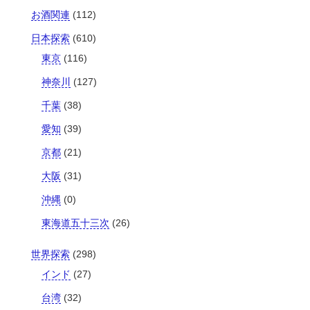
お酒関連
(112)
日本探索
(610)
東京
(116)
神奈川
(127)
千葉
(38)
愛知
(39)
京都
(21)
大阪
(31)
沖縄
(0)
東海道五十三次
(26)
世界探索
(298)
インド
(27)
台湾
(32)