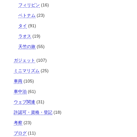
フィリピン
(16)
ベトナム
(23)
タイ
(91)
ラオス
(19)
天竺の旅
(55)
ガジェット
(107)
ミニマリズム
(25)
車両
(105)
車中泊
(61)
ウェブ関連
(31)
許認可・資格・登記
(18)
考察
(23)
ブログ
(11)