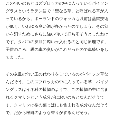
この匂いのもとはズブロッカの中に入っているパイソン
グラスというラテン語で「聖なる草」と呼ばれる草が入
っているから。ポーランドのウォッカも以前は蒸留技術
が低く、いわゆる臭い酒が多かったのでしょう。その匂
いを消すためにさらに強い匂いで打ち消そうとしたわけ
です。タバコの灰皿に匂い玉入れるのと同じ原理です。
子供のころ、親の車の臭いがこれだったので車酔いをし
てました。
その灰皿の匂い玉の代わりをしているのがパイソン草な
んだそう。このズブロッカの中に入っている草、パイソ
ングラスはイネ科の植物のようで、この植物の中に含ま
れるクマリンという成分がにおいのもとなんだそうで
す。クマリンは桜の葉っぱにも含まれる成分なんだそう
で、だから桜餅のような香りがするんだそう。