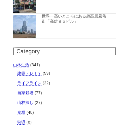
世界一高いところにある超高層風俗
街「高雄８５ビル」
Category
山林生活
(341)
建築・ＤＩＹ
(59)
ライフライン
(22)
自家栽培
(77)
山林探し
(27)
食糧
(48)
狩猟
(8)