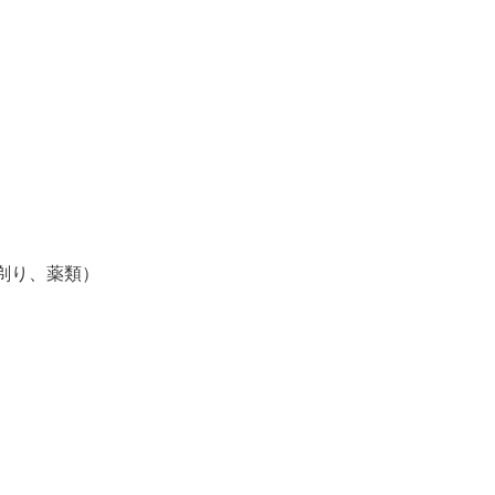
髭剃り、薬類）