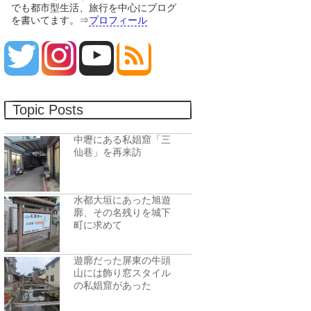
でも都市型生活、旅行を中心にブログ
を書いてます。⇒
プロフィール
Topic Posts
中壢にある私娼窟「三
仙巷」を再来訪
水都大垣にあった旭遊
廓、その名残りを城下
町に求めて
遊廓だった屏東の牛頭
山には飾り窓スタイル
の私娼窟があった