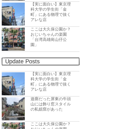
【実に面白い】東京理
科大学の学生街「金
町」にある物理で抜く
アレな店
ここは大久保公園か？
おじいちゃんの楽園
「台湾高雄崗山仔公
園」
Update Posts
【実に面白い】東京理
科大学の学生街「金
町」にある物理で抜く
アレな店
遊廓だった屏東の牛頭
山には飾り窓スタイル
の私娼窟があった
ここは大久保公園か？