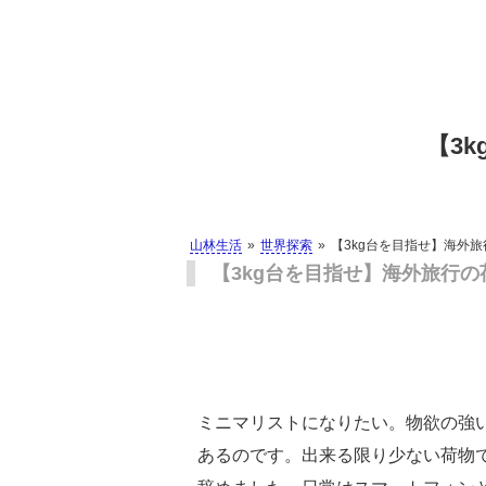
【3
山林生活
世界探索
【3kg台を目指せ】海外
【3kg台を目指せ】海外旅行
ミニマリストになりたい。物欲の強
あるのです。出来る限り少ない荷物