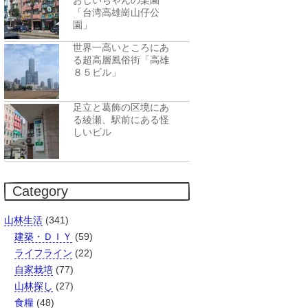
おじいちゃんの楽園
「台湾高雄崗山仔公
園」
世界一高いところにあ
る超高層風俗街「高雄
８５ビル」
足立と葛飾の区境にあ
る綾瀬、駅前にある怪
しいビル
Category
山林生活
(341)
建築・ＤＩＹ
(59)
ライフライン
(22)
自家栽培
(77)
山林探し
(27)
食糧
(48)