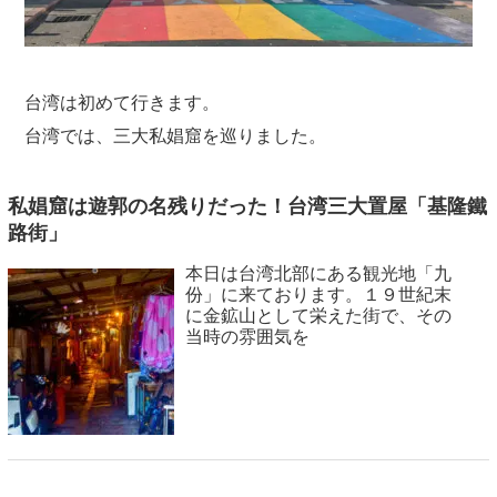
台湾は初めて行きます。
台湾では、三大私娼窟を巡りました。
私娼窟は遊郭の名残りだった！台湾三大置屋「基隆鐵
路街」
本日は台湾北部にある観光地「九
份」に来ております。１９世紀末
に金鉱山として栄えた街で、その
当時の雰囲気を