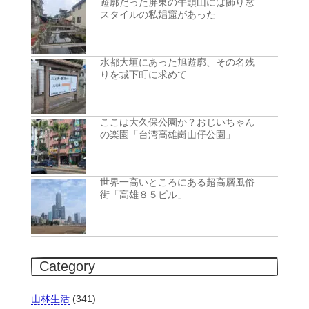
遊廓だった屏東の牛頭山には飾り窓
スタイルの私娼窟があった
水都大垣にあった旭遊廓、その名残
りを城下町に求めて
ここは大久保公園か？おじいちゃん
の楽園「台湾高雄崗山仔公園」
世界一高いところにある超高層風俗
街「高雄８５ビル」
Category
山林生活
(341)