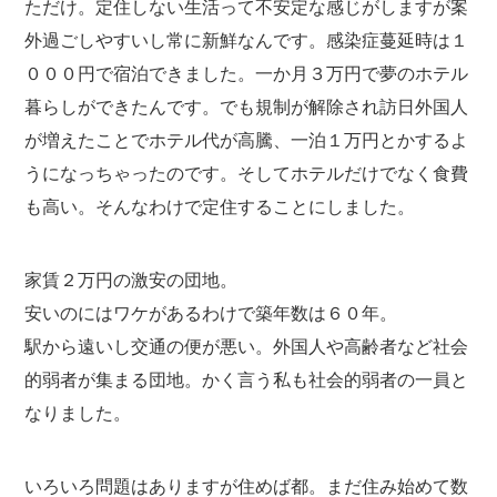
ただけ。定住しない生活って不安定な感じがしますが案
外過ごしやすいし常に新鮮なんです。感染症蔓延時は１
０００円で宿泊できました。一か月３万円で夢のホテル
暮らしができたんです。でも規制が解除され訪日外国人
が増えたことでホテル代が高騰、一泊１万円とかするよ
うになっちゃったのです。そしてホテルだけでなく食費
も高い。そんなわけで定住することにしました。
家賃２万円の激安の団地。
安いのにはワケがあるわけで築年数は６０年。
駅から遠いし交通の便が悪い。外国人や高齢者など社会
的弱者が集まる団地。かく言う私も社会的弱者の一員と
なりました。
いろいろ問題はありますが住めば都。まだ住み始めて数