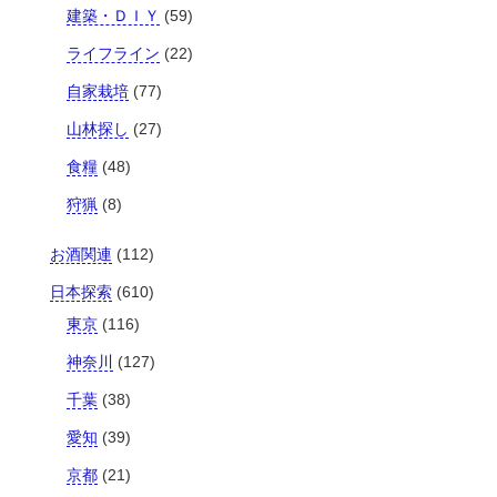
建築・ＤＩＹ
(59)
ライフライン
(22)
自家栽培
(77)
山林探し
(27)
食糧
(48)
狩猟
(8)
お酒関連
(112)
日本探索
(610)
東京
(116)
神奈川
(127)
千葉
(38)
愛知
(39)
京都
(21)